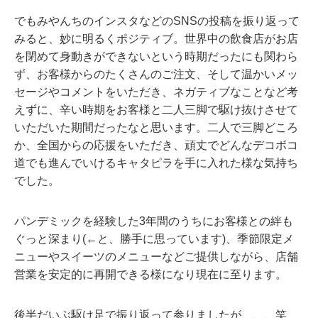
でもみやんちのインスタなどのSNSの投稿を振り返って
みると、妙に明るくポジティブ。世界中の飲食店がお店
を閉めて身動きができないという時期だったにも関わら
ず、お客様からのたくさんのご注文、そして温かいメッ
セージやコメントをいただき、ネガティブなことなど考
えずに、辛い時期をお客様と二人三脚で駆け抜けさせて
いただいた期間だったなと思います。二人で三脚どころ
か、全国からの応援をいただき、頑丈でどんなデコボコ
道でも進んでいけるキャタピラを手に入れた様な気持ち
でした。
パンデミックを経験した3年間のうちにお客様との絆も
ぐっと深まり(←と、勝手に思っています)、季節限定メ
ニューやスイーツのメニューなどご提供しながら、店舗
営業を安定的に再開できる様になり現在に至ります。
後半だいぶ駆け足で振り返って参りましたが、、、笑