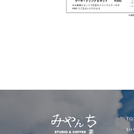
TO
SH