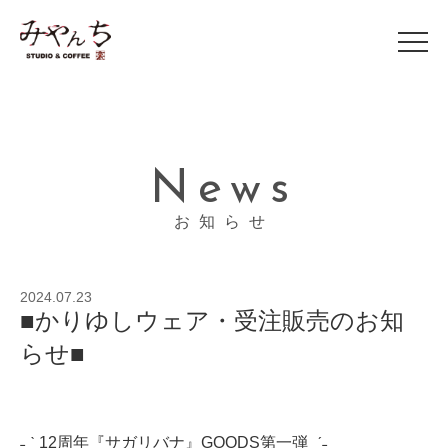
News
お知らせ
2024.07.23
■かりゆしウェア・受注販売のお知
らせ■
˗ˏˋ 12周年『サガリバナ』GOODS第一弾 ˎˊ˗