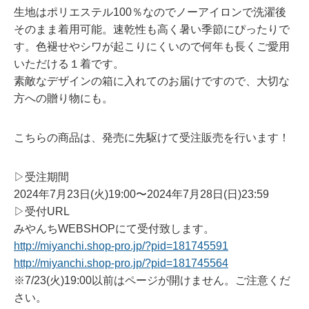
生地はポリエステル100％なのでノーアイロンで洗濯後
そのまま着用可能。速乾性も高く暑い季節にぴったりで
す。色褪せやシワが起こりにくいので何年も長くご愛用
いただける１着です。
素敵なデザインの箱に入れてのお届けですので、大切な
方への贈り物にも。
こちらの商品は、発売に先駆けて受注販売を行います！
▷受注期間
2024年7月23日(火)19:00〜2024年7月28日(日)23:59
▷受付URL
みやんちWEBSHOPにて受付致します。
http://miyanchi.shop-pro.jp/?pid=181745591
http://miyanchi.shop-pro.jp/?pid=181745564
※7/23(火)19:00以前はページが開けません。ご注意くだ
さい。