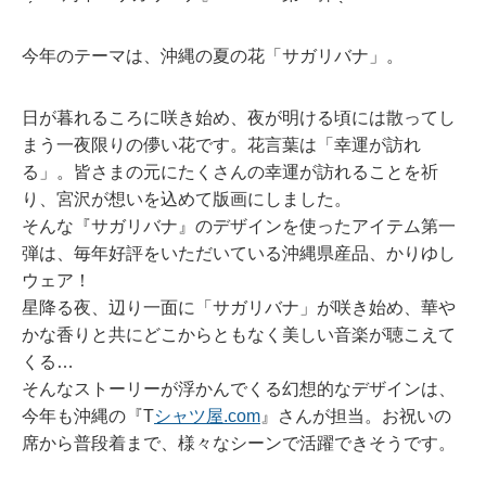
今年のテーマは、沖縄の夏の花「サガリバナ」。
日が暮れるころに咲き始め、夜が明ける頃には散ってし
まう一夜限りの儚い花です。花言葉は「幸運が訪れ
る」。皆さまの元にたくさんの幸運が訪れることを祈
り、宮沢が想いを込めて版画にしました。
そんな『サガリバナ』のデザインを使ったアイテム第一
弾は、毎年好評をいただいている沖縄県産品、かりゆし
ウェア！
星降る夜、辺り一面に「サガリバナ」が咲き始め、華や
かな香りと共にどこからともなく美しい音楽が聴こえて
くる…
そんなストーリーが浮かんでくる幻想的なデザインは、
今年も沖縄の『T
シャツ屋.com
』さんが担当。お祝いの
席から普段着まで、様々なシーンで活躍できそうです。