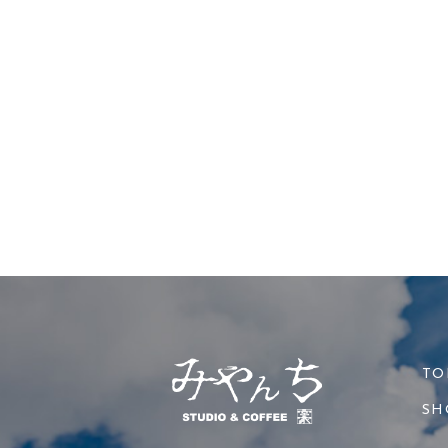
TO
SH