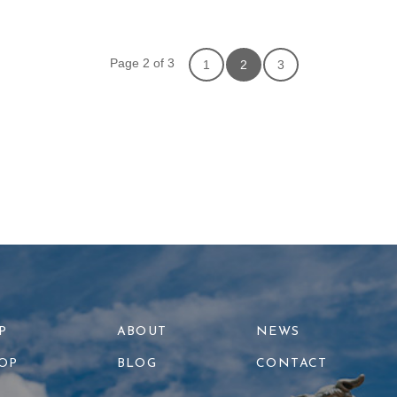
Page 2 of 3
1
2
3
P
ABOUT
NEWS
OP
BLOG
CONTACT